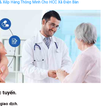
 & Xếp Hàng Thông Minh Cho HCC Xã Điện Bàn
c tuyến.
giao dịch.