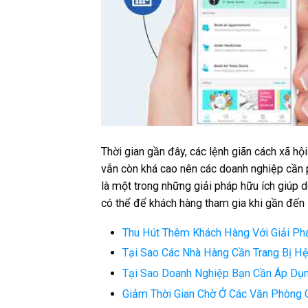
Thời gian gần đây, các lệnh giãn cách xã h
vẫn còn khá cao nên các doanh nghiệp cần ph
là một trong những giải pháp hữu ích giúp 
có thể để khách hàng tham gia khi gần đến
Thu Hút Thêm Khách Hàng Với Giải Phá
Tại Sao Các Nhà Hàng Cần Trang Bị H
Tại Sao Doanh Nghiệp Bạn Cần Áp Dụ
Giảm Thời Gian Chờ Ở Các Văn Phòng 