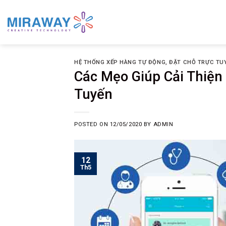
Skip
to
content
HỆ THỐNG XẾP HÀNG TỰ ĐỘNG
,
ĐẶT CHỖ TRỰC TU
Các Mẹo Giúp Cải Thiện
Tuyến
POSTED ON
12/05/2020
BY
ADMIN
12
Th5