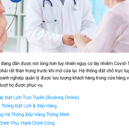
ội đang dần được nới lỏng hơn tuy nhiên nguy cơ lây nhiễm Covid-
ải rất thận trọng trước khi mở cửa lại. Hệ thống đặt chỗ trực tu
doanh nghiệp quản lý được lưu lượng khách hàng trong cửa hàng 
 lượt họ được phục vụ.
p Đặt Lịch Trực Tuyến (Booking Online)
ệ Thống Đặt Lịch & Xếp Hàng
ng Hệ Thống Xếp Hàng Thông Minh
Chính Phủ, Hành Chính Công