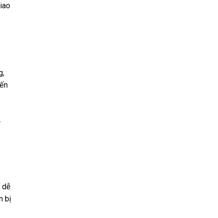
iao
g,
đến
.
ể dễ
n bị