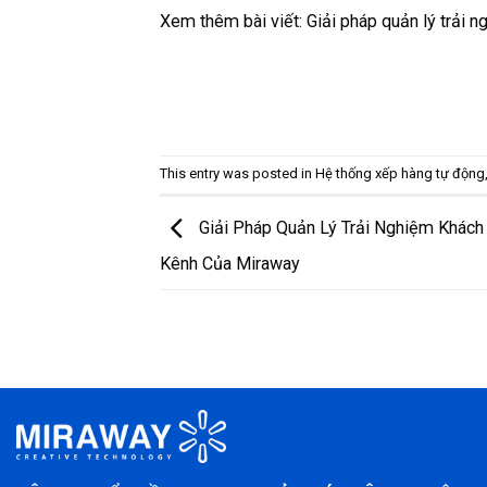
Xem thêm bài viết:
Giải pháp quản lý trải
This entry was posted in
Hệ thống xếp hàng tự động
Giải Pháp Quản Lý Trải Nghiệm Khách
Kênh Của Miraway