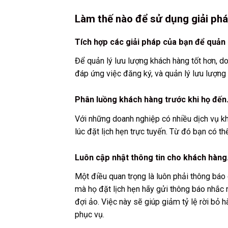
Làm thế nào để sử dụng giải phá
Tích hợp các giải pháp của bạn để quản 
Để quản lý lưu lượng khách hàng tốt hơn, 
đáp ứng việc đăng ký, và quản lý lưu lượng
Phân luồng khách hàng trước khi họ đến
Với những doanh nghiệp có nhiều dịch vụ kh
lúc đặt lịch hẹn trực tuyến. Từ đó bạn có t
Luôn cập nhật thông tin cho khách hàng
Một điều quan trọng là luôn phải thông báo 
mà họ đặt lịch hẹn hãy gửi thông báo nhắc n
đợi ảo. Việc này sẽ giúp giảm tỷ lệ rời bỏ 
phục vụ.