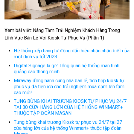
Xem bài viết:
Nâng Tầm Trải Nghiệm Khách Hàng Trong
Lĩnh Vực Bán Lẻ Với Kiosk Tự Phục Vụ (Phần 1)
Hệ thống xếp hàng tự động dấu hiệu nhận nhận biết của
một dịch vụ tốt 2023
Digital Signage là gì? Tổng quan hệ thống màn hình
quảng cáo thông minh.
Miraway đồng hành cùng nhà bán lẻ, tích hợp kiosk tự
phục vụ đa tiện ích cho trải nghiệm mua sắm lên tầm
cao mới!
TƯNG BỪNG KHAI TRƯƠNG KIOSK TỰ PHỤC VỤ 24/7
TẠI 30 CỬA HÀNG LỚN CỦA HỆ THỐNG WINMART+
THUỘC TẬP ĐOÀN MASAN
Tưng bừng khai trương Kiosk tự phục vụ 24/7 tại 27
cửa hàng lớn của hệ thống Winmart+ thuộc tập đoàn