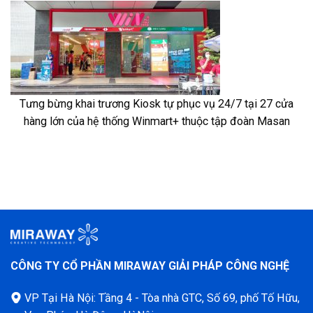
Tưng bừng khai trương Kiosk tự phục vụ 24/7 tại 27 cửa
hàng lớn của hệ thống Winmart+ thuộc tập đoàn Masan
CÔNG TY CỔ PHẦN MIRAWAY GIẢI PHÁP CÔNG NGHỆ
VP Tại Hà Nội: Tầng 4 - Tòa nhà GTC, Số 69, phố Tố Hữu,