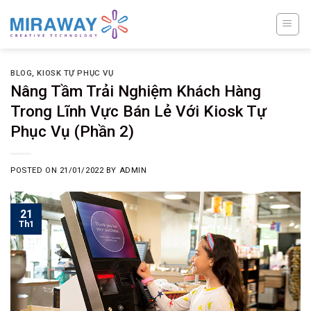
Skip
to
content
BLOG
,
KIOSK TỰ PHỤC VỤ
Nâng Tầm Trải Nghiệm Khách Hàng
Trong Lĩnh Vực Bán Lẻ Với Kiosk Tự
Phục Vụ (Phần 2)
POSTED ON
21/01/2022
BY
ADMIN
21
Th1