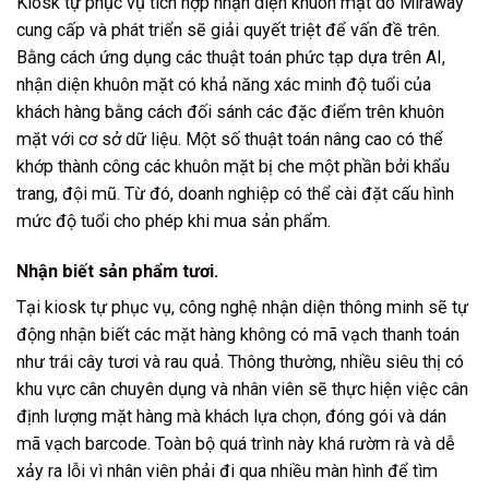
Kiosk tự phục vụ tích hợp nhận diện khuôn mặt do Miraway
cung cấp và phát triển sẽ giải quyết triệt để vấn đề trên.
Bằng cách ứng dụng các thuật toán phức tạp dựa trên AI,
nhận diện khuôn mặt có khả năng xác minh độ tuổi của
khách hàng bằng cách đối sánh các đặc điểm trên khuôn
mặt với cơ sở dữ liệu. Một số thuật toán nâng cao có thể
khớp thành công các khuôn mặt bị che một phần bởi khẩu
trang, đội mũ. Từ đó, doanh nghiệp có thể cài đặt cấu hình
mức độ tuổi cho phép khi mua sản phẩm.
Nhận biết sản phẩm tươi.
Tại kiosk tự phục vụ, công nghệ nhận diện thông minh sẽ tự
động nhận biết các mặt hàng không có mã vạch thanh toán
như trái cây tươi và rau quả. Thông thường, nhiều siêu thị có
khu vực cân chuyên dụng và nhân viên sẽ thực hiện việc cân
định lượng mặt hàng mà khách lựa chọn, đóng gói và dán
mã vạch barcode. Toàn bộ quá trình này khá rườm rà và dễ
xảy ra lỗi vì nhân viên phải đi qua nhiều màn hình để tìm