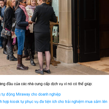
àng đầu của các nhà cung cấp dịch vụ vì nó có thể giúp:
àng tự động Miraway cho doanh nghiệp
ch hợp kiosk tự phục vụ đa tiện ích cho trải nghiệm mua sắm lên