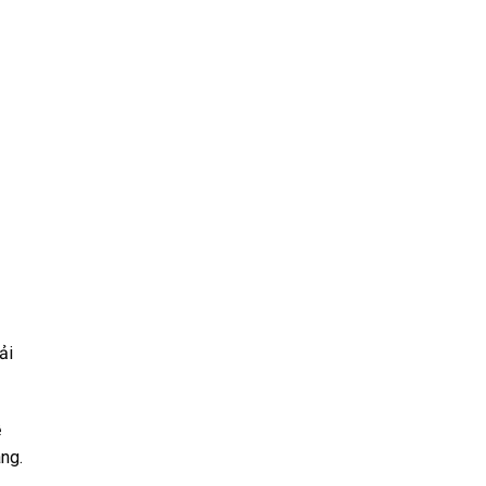
ải
ề
ng.