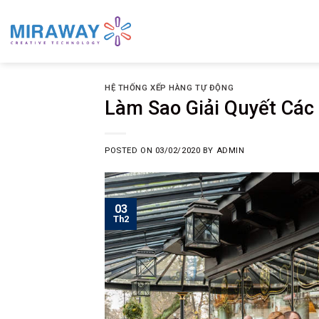
Skip
to
content
HỆ THỐNG XẾP HÀNG TỰ ĐỘNG
Làm Sao Giải Quyết Các
POSTED ON
03/02/2020
BY
ADMIN
03
Th2