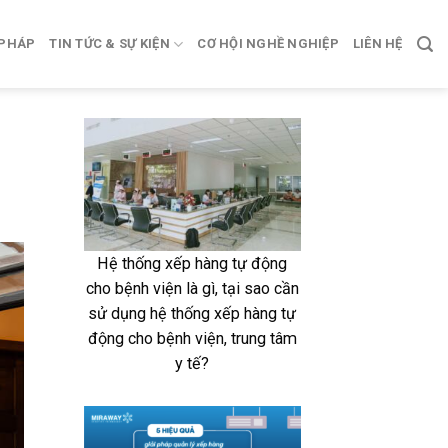
 PHÁP
TIN TỨC & SỰ KIỆN
CƠ HỘI NGHỀ NGHIỆP
LIÊN HỆ
Hệ thống xếp hàng tự động
cho bệnh viện là gì, tại sao cần
sử dụng hệ thống xếp hàng tự
động cho bệnh viện, trung tâm
y tế?