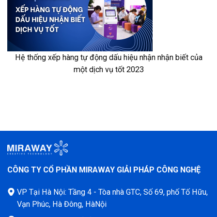
Hệ thống xếp hàng tự động dấu hiệu nhận nhận biết của
một dịch vụ tốt 2023
CÔNG TY CỔ PHẦN MIRAWAY GIẢI PHÁP CÔNG NGHỆ
VP Tại Hà Nội: Tầng 4 - Tòa nhà GTC, Số 69, phố Tố Hữu,
Vạn Phúc, Hà Đông, HàNội