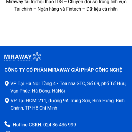
Miraway tài trợ hội thảo IDG – Chuyển đổi số trong lĩnh vực
Tài chính – Ngân hàng và Fintech – Dữ liệu cá nhân
CÔNG TY CỔ PHẦN MIRAWAY GIẢI PHÁP CÔNG NGHỆ
VP Tại Hà Nội: Tầng 4 - Tòa nhà GTC, Số 69, phố Tố Hữu,
Vạn Phúc, Hà Đông, HàNội
VP Tại HCM: 211, đường 9A Trung Sơn, Bình Hưng, Bình
Chánh, TP Hồ Chí Minh
Hotline CSKH: 024 36 436 999