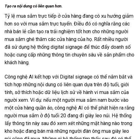
Tạo ra nội dung có liên quan hơn.
Tỷ lệ mua sắm trực tiếp ở cửa hàng đang có xu hướng giảm
hơn so với mua sắm trực tuyến. Điều đó có nghĩa rằng các
nhà bán lẻ cần tạo ra trải nghiệm tốt hơn cho những người
mua sắm ghé thăm các cửa hàng của họ. Rất nhiều người
đã sử dụng hệ thống digital signage để thúc đẩy doanh số
hoặc cung cấp những thông tin chuyên sâu về sản phẩm cho
khách hàng.
Công nghệ AI kết hợp với Digital signage có thể nắm bắt và
tích hợp những nội dung có liên quan dựa trên độ tuổi, giới
tính, sở thích hoặc dữ liệu lịch sử về hành vi mua sắm của
người xem. Ví dụ: nếu một người mua sắm nam bước vào
một cửa hàng quần áo, công nghệ AI có thể phát hiện ra rằng
người mua sắm ở độ tuổi 20 đang đi giày leo núi. Hệ thống
lấy thông tin này sau đó xem xét những mặt hàng nào trong
kho hoặc đang bán mà những người đàn ông mua giày leo
núi cũng đã mua. Những gì hệ thống tìm thấy sau đó có thể