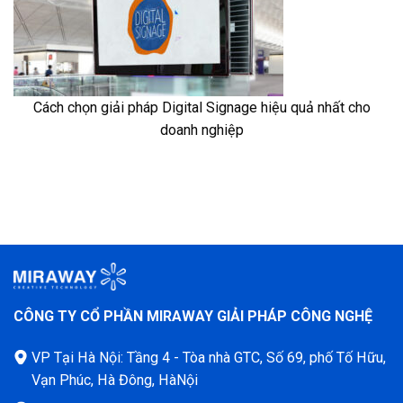
Cách chọn giải pháp Digital Signage hiệu quả nhất cho
doanh nghiệp
CÔNG TY CỔ PHẦN MIRAWAY GIẢI PHÁP CÔNG NGHỆ
VP Tại Hà Nội: Tầng 4 - Tòa nhà GTC, Số 69, phố Tố Hữu,
Vạn Phúc, Hà Đông, HàNội