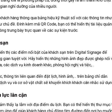
o bằng loa là phương pháp cũ, đồng thời gây ra âm thanh khó chịu
gian nghỉ dưỡng của nhiều người.
khách hàng thông qua bảng hiệu kỹ thuật số với các thông tin như
hư chủ đề. Đính kèm mã QR Code, bạn có thể hiển thị tài liệu quả
hòng trưng bày trực quan về các sự kiện trước.
 sạn
ển thị các điểm nổi bật của khách sạn trên Digital Signage để
gian tuyệt vời. Hãy hiển thị những hình ảnh đẹp được ghép nối 
a, các dịch vụ kinh doanh khác, phòng hội nghị và tiệc,…
, thông tin liên quan đến đặt lịch, hình ảnh,… trên bảng chỉ dẫn.
 dịch vụ và cơ sở vật chất sẽ khuyến khích khách cân nhắc sử dụn
 lực lân cận
m thấy lạ lẫm với địa điểm du lịch. Bạn có thể hiển thị thư mục 
 cảm ứng để giúp khách hàng chủ động tìm đường đến nơi họ muố