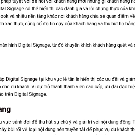
g pháp tuyệt vời để nói với khách hàng mới những gì khách hàng n
tal Signage có thể hiển thị các đánh giá và lời chứng thực của kh
book và nhiều nền tảng khác nơi khách hàng chia sẻ quan điểm về
ính xác thực, củng cố độ tin cậy của khách hàng và thu hút họ bằn
àn hình Digital Signage, từ đó khuyến khích khách hàng quét và
áp Digital Signage
tại khu vực lễ tân là hiển thị các ưu đãi và giả
ho du khách. Ví dụ: trở thành thành viên cao cấp, ưu đãi đặc biệ
o trên Digital Signage.
ang
 vực sảnh đợi để thu hút sự chú ý và giải trí với nội dung động. 
ấy bối rối về loại nội dung nên truyền tải để phục vụ du khách t