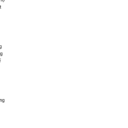
t
g
ng
ể
ùng