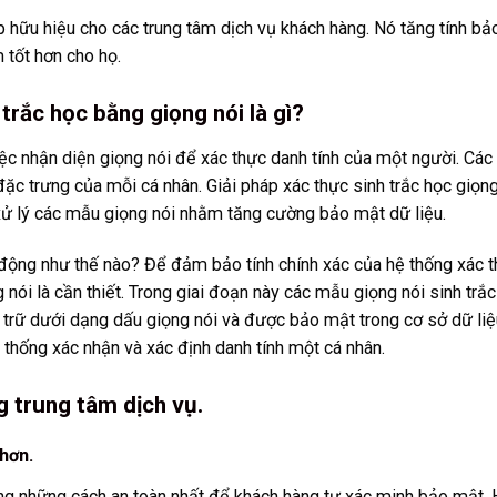
áp hữu hiệu cho các trung tâm dịch vụ khách hàng. Nó tăng tính bả
 tốt hơn cho họ.
trắc học bằng giọng nói là gì?
iệc nhận diện giọng nói để xác thực danh tính của một người. Các
 đặc trưng của mỗi cá nhân. Giải pháp xác thực sinh trắc học giọn
 xử lý các mẫu giọng nói nhằm tăng cường bảo mật dữ liệu.
 động như thế nào? Để đảm bảo tính chính xác của hệ thống xác 
 nói là cần thiết. Trong giai đoạn này các mẫu giọng nói sinh trắc
 trữ dưới dạng dấu giọng nói và được bảo mật trong cơ sở dữ liệ
thống xác nhận và xác định danh tính một cá nhân.
g trung tâm dịch vụ.
hơn.
rong những cách an toàn nhất để khách hàng tự xác minh bảo mật.