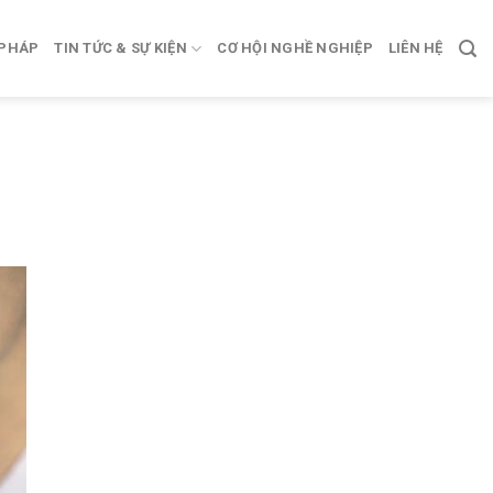
 PHÁP
TIN TỨC & SỰ KIỆN
CƠ HỘI NGHỀ NGHIỆP
LIÊN HỆ