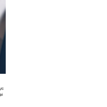
hực
ại