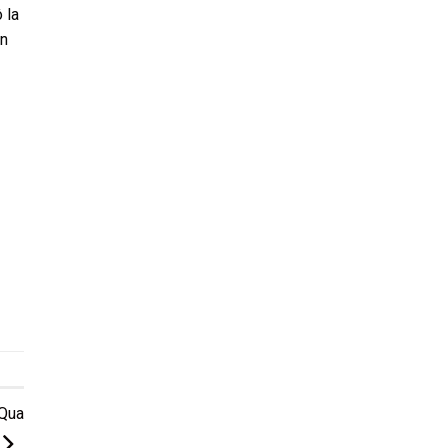
 la
an
 Qua