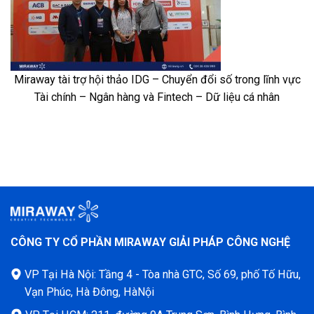
Miraway tài trợ hội thảo IDG – Chuyển đổi số trong lĩnh vực
Tài chính – Ngân hàng và Fintech – Dữ liệu cá nhân
CÔNG TY CỔ PHẦN MIRAWAY GIẢI PHÁP CÔNG NGHỆ
VP Tại Hà Nội: Tầng 4 - Tòa nhà GTC, Số 69, phố Tố Hữu,
Vạn Phúc, Hà Đông, HàNội