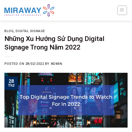
Skip
to
content
BLOG
,
DIGITAL SIGNAGE
Những Xu Hướng Sử Dụng Digital
Signage Trong Năm 2022
POSTED ON
28/02/2022
BY
ADMIN
28
Th2