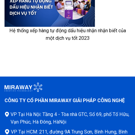
Hệ thống xếp hàng tự động dấu hiệu nhận nhận biết của
một dịch vụ tốt 2023
CÔNG TY CỔ PHẦN MIRAWAY GIẢI PHÁP CÔNG NGHỆ
VP Tại Hà Nội: Tầng 4 - Tòa nhà GTC, Số 69, phố Tố Hữu,
Vạn Phúc, Hà Đông, HàNội
VP Tại HCM: 211, đường 9A Trung Sơn, Bình Hưng, Bình