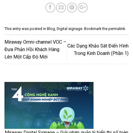
This entry was posted in
Blog
,
Digital signage
. Bookmark the
permalink
.
Miraway Omni-channel VOC –
Các Dạng Khảo Sát Điển Hình
Đưa Phản Hồi Khách Hàng
Trong Kinh Doanh (Phần 1)
Lên Một Cấp Độ Mới
Miraway Digital Signage – Giải pháp quản lý hiển thị số toàn