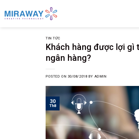
Skip
to
content
TIN TỨC
Khách hàng được lợi gì 
ngân hàng?
POSTED ON
30/08/2018
BY
ADMIN
30
Th8