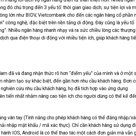
ng đó chú trọng đến 3 yếu tố: thời gian giao dịch, sự tiện lợi và 
c ông lớn như BIDV, Vietcombank cho đến các ngân hàng cổ phần 
” công nghệ, đặc biệt trên nền tảng di động. Đây cũng là yếu tố
ing”. Nhiều ngân hàng nhanh nhạy và ra sức chiều lòng các thượng
dịch qua điện thoại di động với nhiều tiện ích, giúp khách hàng tiế
Nam đã và đang nhận thức rõ hơn “điểm yếu” của mình và ở một 
m nhằm tạo sự khác biệt, đến gần hơn nhu cầu khách hàng. Đơn 
 nghiên cứu nhu cầu khách hàng, họ đã tích hợp vào ứng dụng
n tiến nhất nhằm nâng cao tiện ích cho người dùng có thể kể đế
bằng vân tay (Tính năng cho phép khách hàng có thể đăng nhập/xá
phải nhập mật khẩu / mã xác thực). Chỉ cần khách hàng sử dụng đ
u hành IOS, Android là có thể thao tác một cách đơn giản mà vẫn 