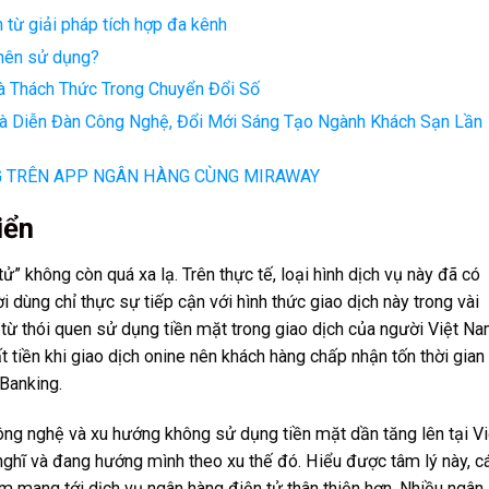
 từ giải pháp tích hợp đa kênh
 nên sử dụng?
Và Thách Thức Trong Chuyển Đổi Số
à Diễn Đàn Công Nghệ, Đổi Mới Sáng Tạo Ngành Khách Sạn Lần
G TRÊN APP NGÂN HÀNG CÙNG MIRAWAY
iển
” không còn quá xa lạ. Trên thực tế, loại hình dịch vụ này đã có
i dùng chỉ thực sự tiếp cận với hình thức giao dịch này trong vài
từ thói quen sử dụng tiền mặt trong giao dịch của người Việt N
tiền khi giao dịch onine nên khách hàng chấp nhận tốn thời gian 
eBanking.
ông nghệ và xu hướng không sử dụng tiền mặt dần tăng lên tại Vi
nghĩ và đang hướng mình theo xu thế đó. Hiểu được tâm lý này, c
ằm mang tới dịch vụ ngân hàng điện tử thân thiện hơn. Nhiều ngân