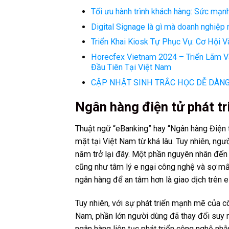
Tối ưu hành trình khách hàng: Sức mạnh
Digital Signage là gì mà doanh nghiệp
Triển Khai Kiosk Tự Phục Vụ: Cơ Hội 
Horecfex Vietnam 2024 – Triển Lãm V
Đầu Tiên Tại Việt Nam
CẬP NHẬT SINH TRẮC HỌC DỄ DÀN
Ngân hàng điện tử phát tr
Thuật ngữ “eBanking” hay “Ngân hàng Điện tử
mặt tại Việt Nam từ khá lâu. Tuy nhiên, ngườ
năm trở lại đây. Một phần nguyên nhân đến 
cũng như tâm lý e ngại công nghệ và sợ mất 
ngân hàng để an tâm hơn là giao dịch trên 
Tuy nhiên, với sự phát triển mạnh mẽ của c
Nam, phần lớn người dùng đã thay đổi suy 
ngân hàng liên tục phát triển công nghệ nh