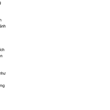
g
h
 ảnh
ích
ện
 như
ững