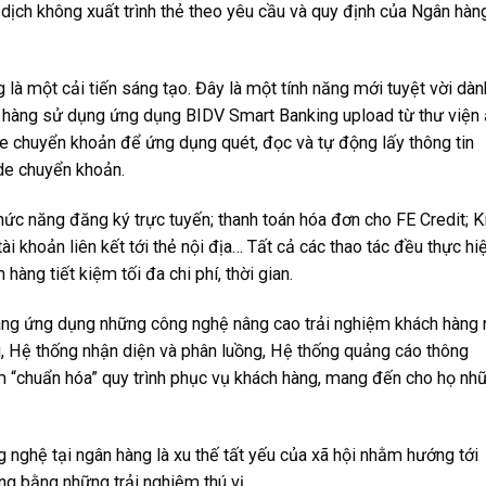
 dịch không xuất trình thẻ theo yêu cầu và quy định của Ngân hàn
à một cải tiến sáng tạo. Đây là một tính năng mới tuyệt vời dàn
h hàng sử dụng ứng dụng BIDV Smart Banking upload từ thư viện
e
chuyển khoản để ứng dụng quét, đọc và tự động lấy thông tin
de chuyển khoản.
hức năng đăng ký trực tuyến; thanh toán hóa đơn cho FE Credit; K
ài khoản liên kết tới thẻ nội địa… Tất cả các thao tác đều thực hi
hàng tiết kiệm tối đa chi phí, thời gian.
đang ứng dụng những công nghệ nâng cao trải nghiệm khách hàng
g
, Hệ thống nhận diện và phân luồng, Hệ thống quảng cáo thông
m “chuẩn hóa” quy trình phục vụ khách hàng, mang đến cho họ nh
g nghệ tại ngân hàng là xu thế tất yếu của xã hội nhằm hướng tới
àng bằng những trải nghiệm thú vị.