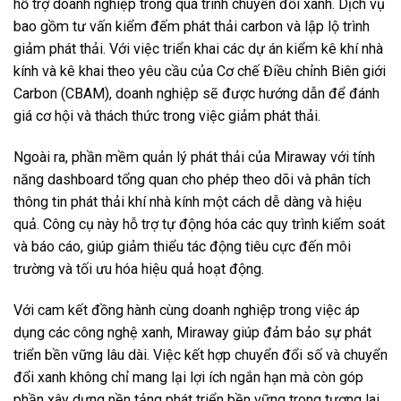
hỗ trợ doanh nghiệp trong quá trình chuyển đổi xanh. Dịch vụ
bao gồm tư vấn kiểm đếm phát thải carbon và lập lộ trình
giảm phát thải. Với việc triển khai các dự án kiểm kê khí nhà
kính và kê khai theo yêu cầu của Cơ chế Điều chỉnh Biên giới
Carbon (CBAM), doanh nghiệp sẽ được hướng dẫn để đánh
giá cơ hội và thách thức trong việc giảm phát thải.
Ngoài ra, phần mềm quản lý phát thải của Miraway với tính
năng dashboard tổng quan cho phép theo dõi và phân tích
thông tin phát thải khí nhà kính một cách dễ dàng và hiệu
quả. Công cụ này hỗ trợ tự động hóa các quy trình kiểm soát
và báo cáo, giúp giảm thiểu tác động tiêu cực đến môi
trường và tối ưu hóa hiệu quả hoạt động.
Với cam kết đồng hành cùng doanh nghiệp trong việc áp
dụng các công nghệ xanh, Miraway giúp đảm bảo sự phát
triển bền vững lâu dài. Việc kết hợp chuyển đổi số và chuyển
đổi xanh không chỉ mang lại lợi ích ngắn hạn mà còn góp
phần xây dựng nền tảng phát triển bền vững trong tương lai.