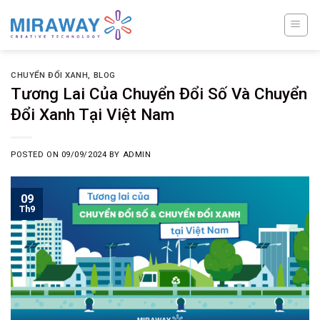
Skip
to
content
CHUYỂN ĐỔI XANH
,
BLOG
Tương Lai Của Chuyển Đổi Số Và Chuyển
Đổi Xanh Tại Việt Nam
POSTED ON
09/09/2024
BY
ADMIN
09
Th9