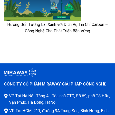
Hướng đến Tương Lai Xanh với Dịch Vụ Tín Chỉ Carbon –
Công Nghệ Cho Phát Triển Bền Vững
CÔNG TY CỔ PHẦN MIRAWAY GIẢI PHÁP CÔNG NGHỆ
VP Tại Hà Nội: Tầng 4 - Tòa nhà GTC, Số 69, phố Tố Hữu,
Vạn Phúc, Hà Đông, HàNội
VP Tại HCM: 211, đường 9A Trung Sơn, Bình Hưng, Bình