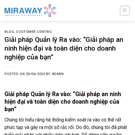
Skip
to
content
BLOG
,
CUSTOMER CENTRIC
Giải pháp Quản lý Ra vào: “Giải pháp an
ninh hiện đại và toàn diện cho doanh
nghiệp của bạn”
POSTED ON
20/06/2024
BY
ADMIN
Giải pháp Quản lý Ra vào: “Giải pháp an ninh
hiện đại và toàn diện cho doanh nghiệp của
bạn”
Chúng tôi hiểu rằng hệ thống kiểm soát ra vào có thể rất
phức tạp và gây ra một số rắc rối. Do đó, chúng tôi đã phát
triển giải pháp với nhiều tiện ích hơn. Dễ dàng cấp quyền