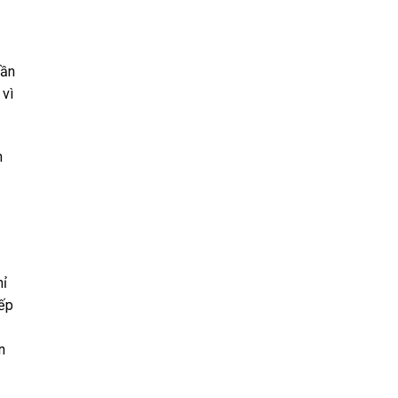
cần
 vì
h
hỉ
iếp
n