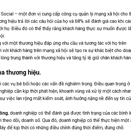
 Social – một đơn vị cung cấp công cụ quản lý mạng xã hội cho 
ng hiệu trả lời các câu hỏi của họ và 68% sẽ đánh giá cao khi cá
với họ. Điều đó có thể thấy rằng khách hàng thực sự muốn được l
ội.
ới một thương hiệu đáp ứng nhu cầu và tương tác với họ trên
ời với khách hàng trên mạng xã hội sẽ tạo ra sự khác biệt cho do
 lòng trung thành với thương hiệu và tăng tỷ lệ giữ chân khách hàn
ủa thương hiệu.
ới các vụ bê bối hoặc các vấn đề nghiêm trọng. Điều quan trọng ở
nghiệp cần kịp thời phát hiện, khoanh vùng và xử lý một cách nha
sự việc lan rộng mất kiểm soát, ảnh hưởng nặng nề đến uy tín c
hông
, doanh nghiệp có thể đánh giá được tình trạng của các bình 
 theo dõi, doanh số. Qua đó, doanh nghiệp có thể thực hiện một
ây để kịp thời có những điều chỉnh đúng thời điểm, đúng chỗ.