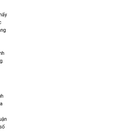
thấy
c
ắng
anh
g.
nh
ủa
luận
 số